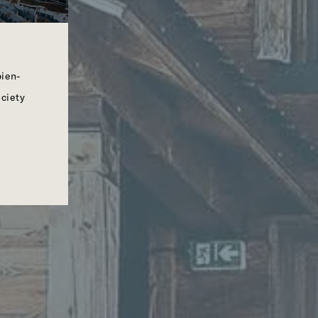
bien-
ociety