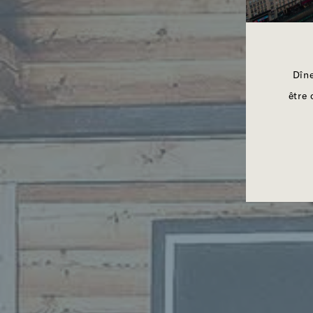
Dîne
être 