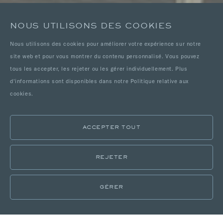
NOUS UTILISONS DES COOKIES
Nous utilisons des cookies pour améliorer votre expérience sur notre
site web et pour vous montrer du contenu personnalisé. Vous pouvez
tous les accepter, les rejeter ou les gérer individuellement. Plus
d'informations sont disponibles dans notre Politique relative aux
cookies.
ACCEPTER TOUT
REJETER
GÉRER
LOCALISATIONS
CATALOGUE