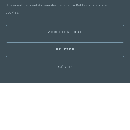
d'informations sont disponibles dans notre Politique relative aux
cookies.
ACCEPTER TOUT
REJETER
GÉRER
LOCALISATIONS
CATALOGUE
MONDAINE UNE EXPÉRIENCE
HORS DU COMMUN
Mondaine de Pariso est l’essence de la nuit parisienne. Tout
droit sortie des années 70, Mondaine s’anime à la nuit tombée